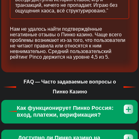
транзакций, ничего не пропадает. Играю без
ощущения хаоса, всё структурировано."
Нам не удалось найти подтверждённые
негативные отзывы о Пинко казино. Чаще всего
проблемы возникают из‑за того, что пользователи
не читают правила или относятся к ним
невнимательно. Средний пользовательский
рейтинг Pinco держится на уровне 4,5 из 5.
FAQ — Часто задаваемые вопросы о
Пинко Казино
Как функционирует Пинко Россия:
вход, платежи, верификация?
Доступно ли Пинко казино на