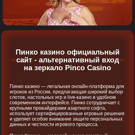
Пинко казино официальный
сайт - альтернативный вход
на зеркало Pinco Casino
Пинко казино — легальная онлайн-платформа для
игроков из России, предлагающая широкий выбор
слотов, настольных игр и live-казино в удобном
современном интерфейсе. Пинко сотрудничает с
крупными провайдерами азартного софта,
использует сертифицированные игровые решения
и уделяет особое внимание защите персональных
данных и честности игрового процесса.