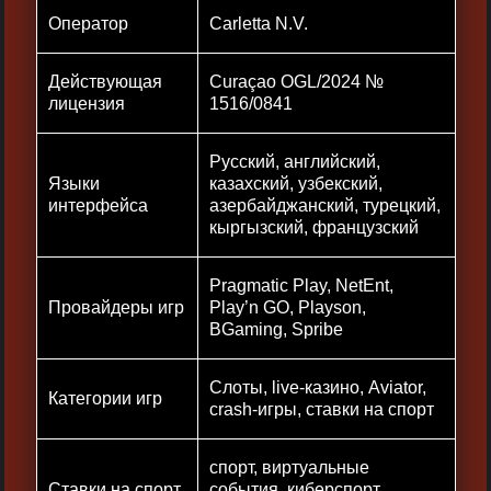
Оператор
Carletta N.V.
Действующая
Curaçao OGL/2024 №
лицензия
1516/0841
Русский, английский,
Языки
казахский, узбекский,
интерфейса
азербайджанский, турецкий,
кыргызский, французский
Pragmatic Play, NetEnt,
Провайдеры игр
Play’n GO, Playson,
BGaming, Spribe
Слоты, live-казино, Aviator,
Категории игр
crash-игры, ставки на спорт
спорт, виртуальные
Ставки на спорт
события, киберспорт,