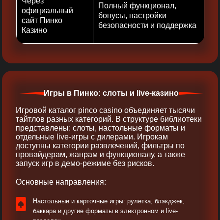
Через
Полный функционал,
официальный
бонусы, настройки
сайт Пинко
безопасности и поддержка
Казино
Игры в Пинко: слоты и live-казино
Игровой каталог pinco casino объединяет тысячи
тайтлов разных категорий. В структуре библиотеки
представлены: слоты, настольные форматы и
отдельные live-игры с дилерами. Игрокам
доступны категории развлечений, фильтры по
провайдерам, жанрам и функционалу, а также
запуск игр в демо-режиме без рисков.
Основные направления:
Настольные и карточные игры: рулетка, блэкджек,
баккара и другие форматы в электронном и live-