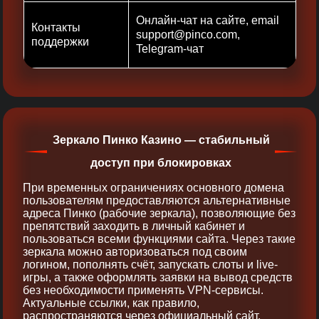
Онлайн-чат на сайте, email
Контакты
support@pinco.com
,
поддержки
Telegram-чат
Зеркало Пинко Казино — стабильный
доступ при блокировках
При временных ограничениях основного домена
пользователям предоставляются альтернативные
адреса Пинко (рабочие зеркала), позволяющие без
препятствий заходить в личный кабинет и
пользоваться всеми функциями сайта. Через такие
зеркала можно авторизоваться под своим
логином, пополнять счёт, запускать слоты и live-
игры, а также оформлять заявки на вывод средств
без необходимости применять VPN-сервисы.
Актуальные ссылки, как правило,
распространяются через официальный сайт,