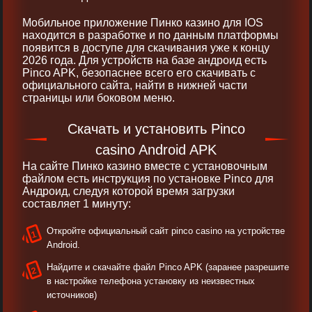
Мобильное приложение Пинко казино для IOS
находится в разработке и по данным платформы
появится в доступе для скачивания уже к концу
2026 года. Для устройств на базе андроид есть
Pinco APK, безопаснее всего его скачивать с
официального сайта, найти в нижней части
страницы или боковом меню.
Скачать и установить Pinco
casino Android APK
На сайте Пинко казино вместе с установочным
файлом есть инструкция по установке Pinco для
Андроид, следуя которой время загрузки
составляет 1 минуту:
Откройте официальный сайт pinco casino на устройстве
Android.
Найдите и скачайте файл Pinco APK (заранее разрешите
в настройке телефона установку из неизвестных
источников)