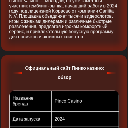
Пинко Казино — молодой, но уже заметный
участник гемблинг-рынка, начавший работу в 2024
году под лицензией Кюрасао от компании Carlitta
N.V. Площадка объединяет тысячи видеослотов,
игры с живыми дилерами и различные быстрые
развлечения, предлагая игрокам комфортный
сервис, и привлекательную бонусную программу
для новичков и активных клиентов.
Официальный сайт Пинко казино:
обзор
Название
Pinco Casino
бренда
Дата запуска
2024